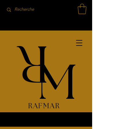
R
M
RAFMAR