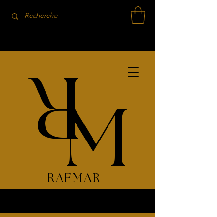
R
M
RAFMAR