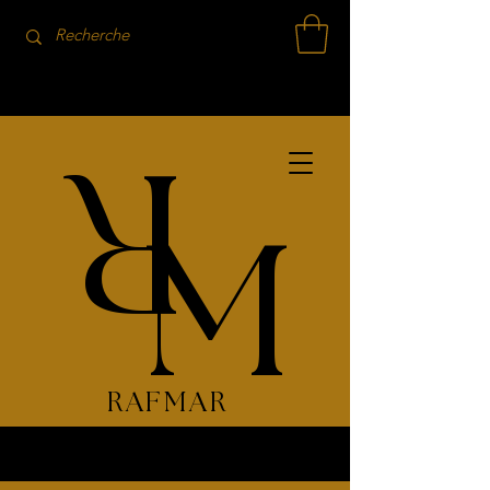
R
M
RAFMAR