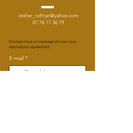
atelier_rafmar@yahoo.com
07 76 17 36 79
Envoyez-nous un message et nous vous
répondrons rapidement
E-mail
Objet
Votre message