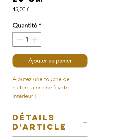
Prix
45,00 €
Quantité
*
Ajouter au panier
Ajoutez une touche de
culture africaine à votre
intérieur !
Chaque abat-jour est une
DÉTAILS
oeuvre d'art en soi et un
D'ARTICLE
témoignage du savoir-faire
artisanal.