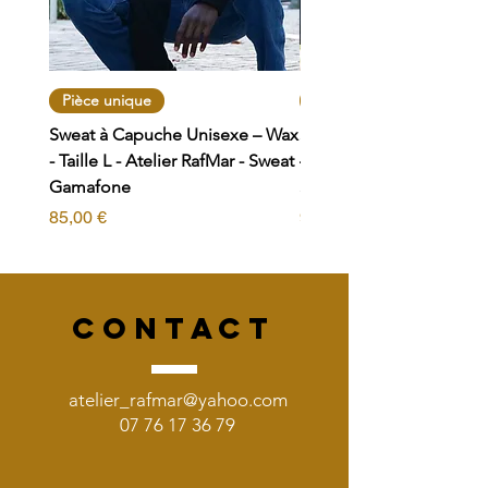
Pièce unique
Pièce unique
Sweat à Capuche Unisexe – Wax
Sweat zippé à Capuche 
- Taille L - Atelier RafMar - Sweat
– Wax - Taille L - Atelier
Gamafone
Sweat Bogolan
Prix
Prix
85,00 €
95,00 €
CONTACT
atelier_rafmar@yahoo.com
07 76 17 36 79