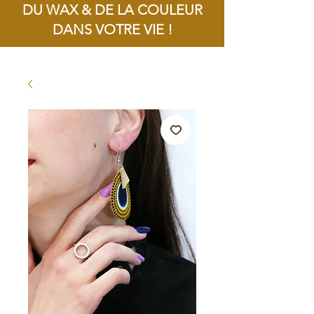
DU WAX & DE LA COULEUR
DANS VOTRE VIE !
Livraison offerte dès 100€ d'achat !