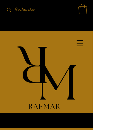
R
M
RAFMAR