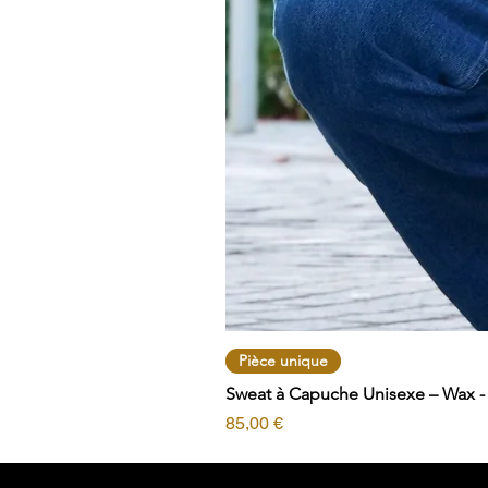
Pièce unique
Sweat à Capuche Unisexe – Wax - T
Prix
85,00 €