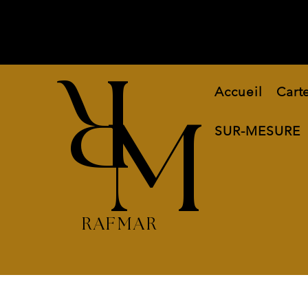
R
Accueil
Cart
M
SUR-MESURE
RAFMAR