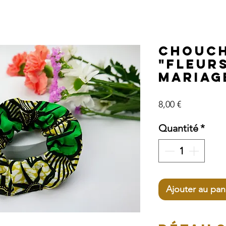
Chouch
"Fleur
Mariag
Prix
8,00 €
Quantité
*
Ajouter au pan