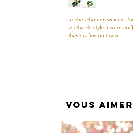
Le chouchou en wax est l'a
touche de style à votre coif
cheveux fins ou épais.
Ce chouchou est un inconto
de wax, osez cette petite 
cheveux !
Vous aimer