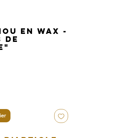
ou en Wax -
s de
e"
ier