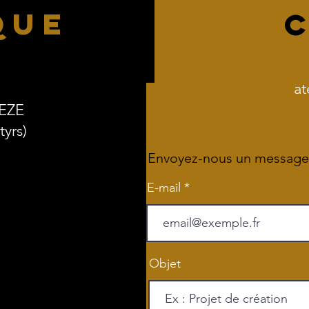
QUE
at
REZE
yrs)
Envoyez-nous un message
E-mail
Objet