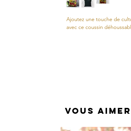
Ajoutez une touche de cultu
avec ce coussin déhoussab
Fabriqué à partir de tissu e
apportera une explosion de 
intérieur et mettra en valeur
fauteuil.
La housse déhoussable facil
changer de style facilement
Vous aimer