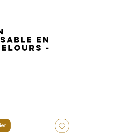
n
sable en
Velours -
ier