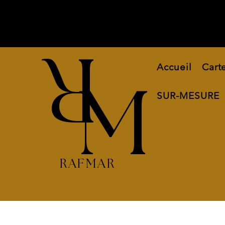
R
Accueil
Cart
M
SUR-MESURE
RAFMAR