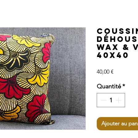
Coussi
déhous
Wax & 
40x40
Prix
40,00 €
Quantité
*
Ajouter au pan