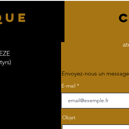
QUE
at
REZE
yrs)
Envoyez-nous un message
E-mail
Objet