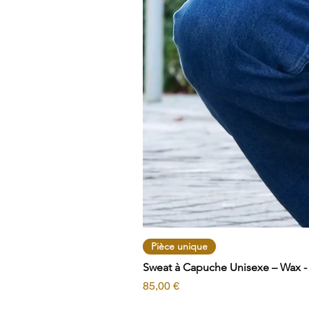
Pièce unique
Sweat à Capuche Unisexe – Wax - T
Prix
85,00 €