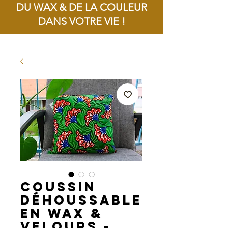
DU WAX & DE LA COULEUR
DANS VOTRE VIE !
Livraison offerte dès 100€ d'achat !
Coussin
déhoussable
en Wax &
Velours -