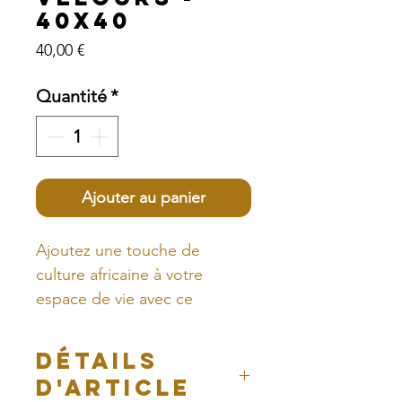
40x40
Prix
40,00 €
Quantité
*
Ajouter au panier
Ajoutez une touche de
culture africaine à votre
espace de vie avec ce
coussin déhoussable en wax.
DÉTAILS
Fabriqué à partir de tissu en
D'ARTICLE
wax et velours, ce coussin