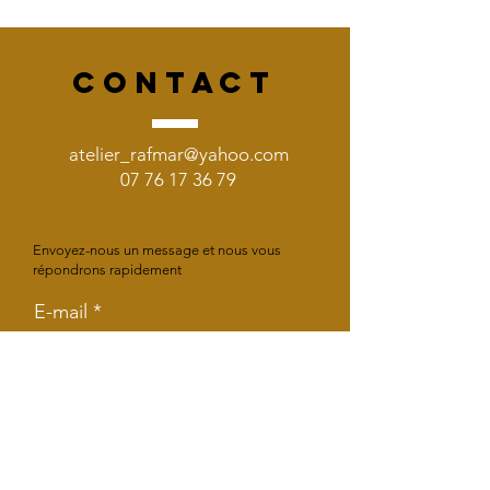
CONTACT
atelier_rafmar@yahoo.com
07 76 17 36 79
Envoyez-nous un message et nous vous
répondrons rapidement
E-mail
Objet