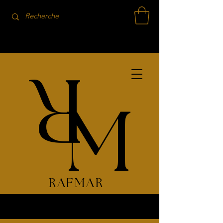
R
M
RAFMAR