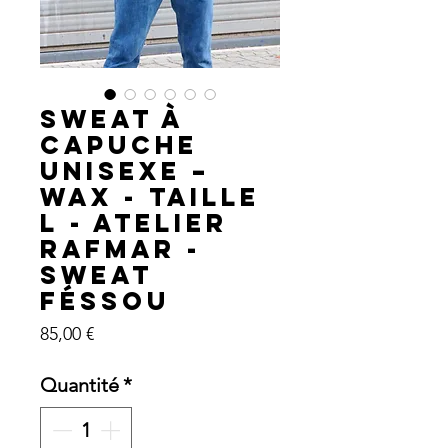
Sweat à
Capuche
Unisexe –
Wax - Taille
L - Atelier
RafMar -
Sweat
Féssou
Prix
85,00 €
Quantité
*