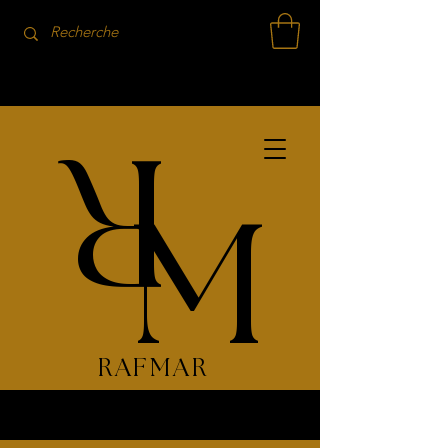
R
M
RAFMAR