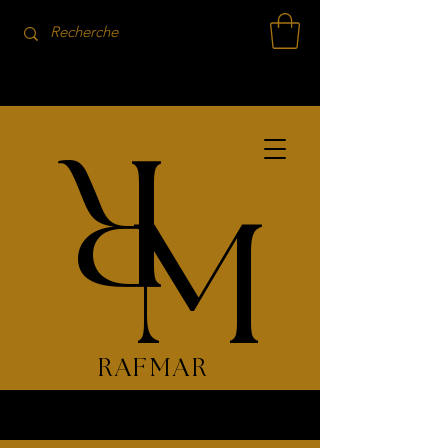
R
M
RAFMAR