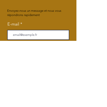
Envoyez-nous un message et nous vous
répondrons rapidement
E-mail
Objet
Votre message
Envoyer