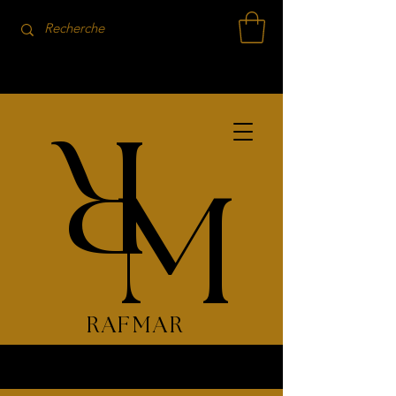
R
M
RAFMAR