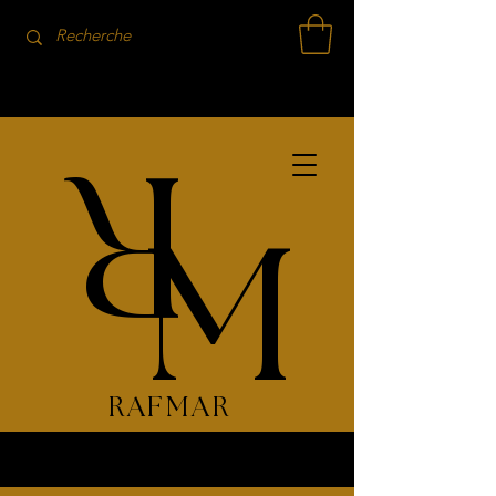
R
M
RAFMAR