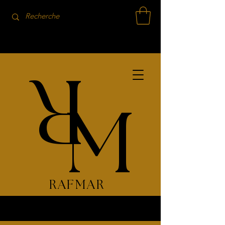
R
M
RAFMAR