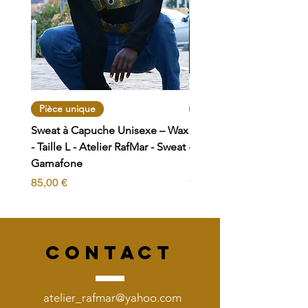
Pièce unique
Pièce unique
Sweat à Capuche Unisexe – Wax
Sweat zippé à Capuche 
- Taille L - Atelier RafMar - Sweat
– Wax - Taille L - Atelier
Gamafone
Sweat Bogolan
Prix
Prix
85,00 €
95,00 €
CONTACT
atelier_rafmar@yahoo.com