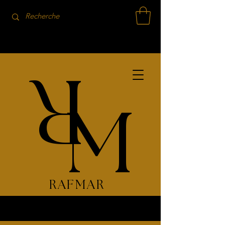
R
M
RAFMAR