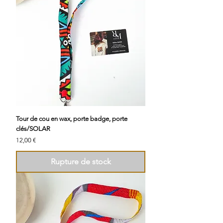
Tour de cou en wax, porte badge, porte
clés/SOLAR
Prix
12,00 €
Rupture de stock