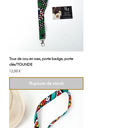
Tour de cou en wax, porte badge, porte
clés/TOUNDE
Prix
12,00 €
Rupture de stock