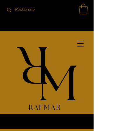
R
M
RAFMAR