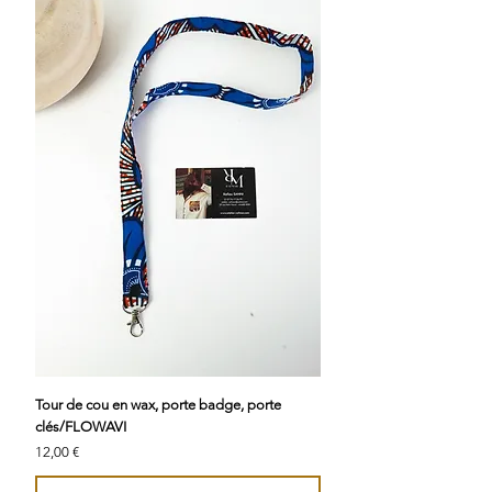
Tour de cou en wax, porte badge, porte
clés/FLOWAVI
Prix
12,00 €