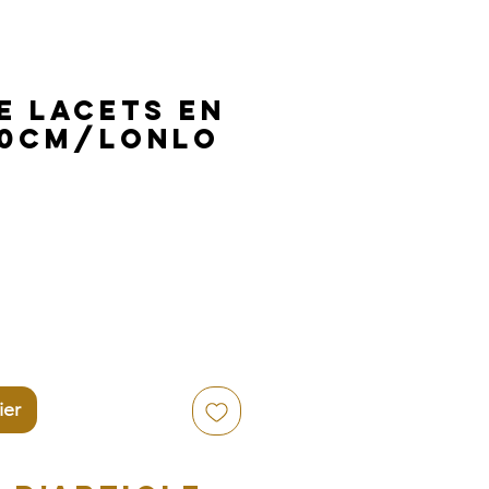
e Lacets en
20cm/LONLO
ier