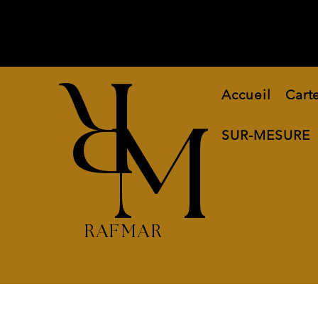
R
Accueil
Cart
M
SUR-MESURE
RAFMAR