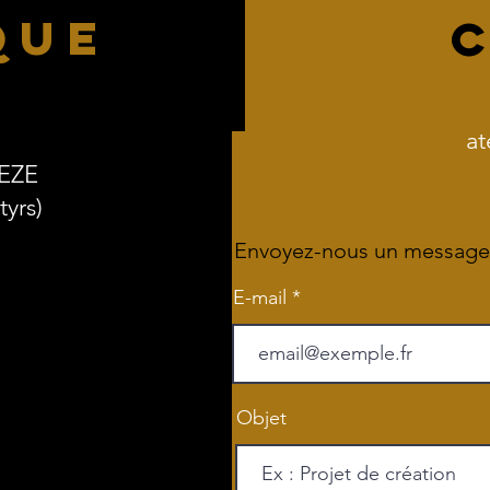
QUE
at
REZE
yrs)
Envoyez-nous un message
E-mail
Objet