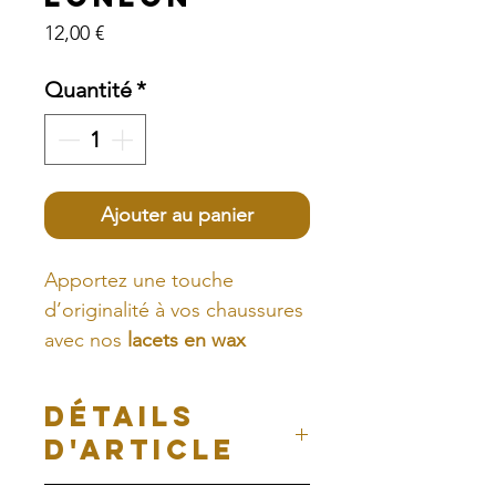
Prix
12,00 €
Quantité
*
Ajouter au panier
Apportez une touche
d’originalité à vos chaussures
avec nos
lacets en wax
colorés et faits main
!
DÉTAILS
Avec leur longueur de
120
D'ARTICLE
cm
, ils sont parfaits pour
personnaliser vos baskets,