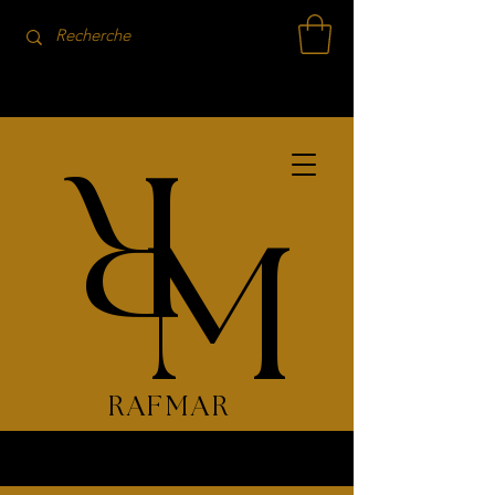
R
M
RAFMAR