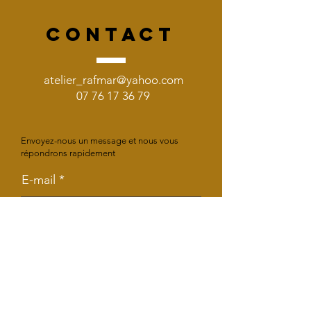
CONTACT
atelier_rafmar@yahoo.com
07 76 17 36 79
Envoyez-nous un message et nous vous
répondrons rapidement
E-mail
Objet