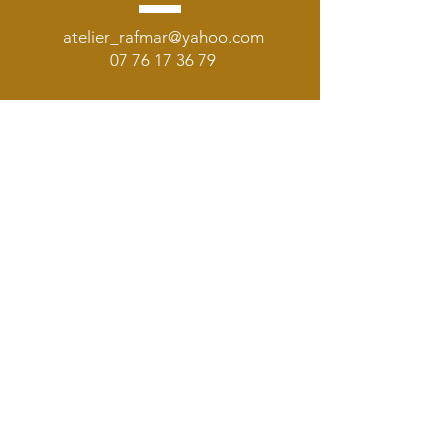
atelier_rafmar@yahoo.com
07 76 17 36 79
Envoyez-nous un message et nous vous
répondrons rapidement
E-mail
Objet
Votre message