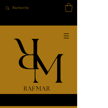
R
M
RAFMAR