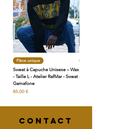
Pièce unique
Pièce unique
Sweat à Capuche Unisexe – Wax
Sweat zippé à Capuche 
- Taille L - Atelier RafMar - Sweat
– Wax - Taille L - Atelier
Gamafone
Sweat Bogolan
Prix
Prix
85,00 €
95,00 €
CONTACT