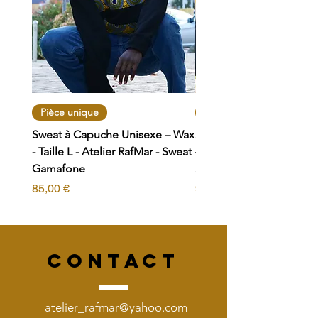
Pièce unique
Pièce unique
Sweat à Capuche Unisexe – Wax
Sweat zippé à Capuche 
- Taille L - Atelier RafMar - Sweat
– Wax - Taille L - Atelier
Gamafone
Sweat Bogolan
Prix
Prix
85,00 €
95,00 €
CONTACT
atelier_rafmar@yahoo.com