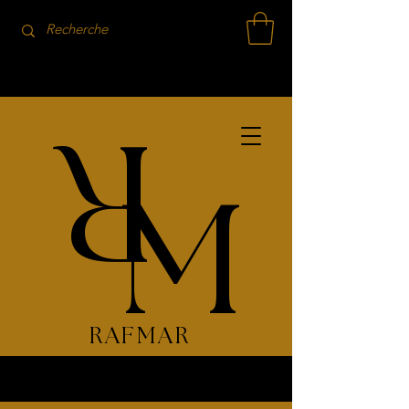
R
M
RAFMAR