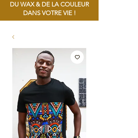
DU WAX & DE LA COULEUR
DANS VOTRE VIE !
Livraison offerte dès 100€ d'achat !